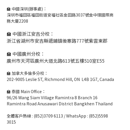
🏫 中國深圳(辦事處)：
深圳市福田區福田街道安福社區金田路3037號金中環國際商
務大廈2208
🏫 中國浙江安吉分校：
浙江省湖州市安吉縣遞鋪鎮後寨路777號紫雲東郡
🏫 中國廣州分校：
廣州市天河區廣州大道北路613號五樓510室E55
🏫 加拿大多倫多分校：
202-9005 Leslie ST, Richmond Hill, ON L4B 1G7, Canada
🏫 泰國 Main Office：
96/26 Wang Siam Village Ramintra 8 Branch 16
Ramintra Road Anusawari District Bangkhen Thailand
全體客戶熱線 : (852)3709 6113 / WhatsApp : (852)5598
3015