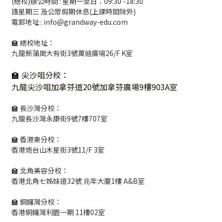
(總校)辦公時間 : 星期一至日：09:30 -18:30
逢星期三 及公眾假期休息(上課時間除外)
電郵地址 : info@grandway-edu.com
🏫 總校地址：
九龍新蒲崗大有街3號萬迪廣場26/F K室
🏫
尖沙咀分校
：
九龍尖沙咀加拿芬道20號加拿芬廣場9樓903A室
🏫 長沙灣分校：
九龍長沙灣永康街9號7樓707室
🏫 香港東分校：
香港炮台山木星街3號11/F 3室
🏫 北角美容分校：
香港北角七姊妹道32號 兆年大廈1樓 A&B室
🏫 銅鑼灣分校：
香港銅鑼灣利園一期 11樓02室