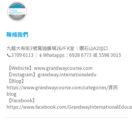
聯絡我們
九龍大有街3號萬迪廣場
｜鑽石山A2出口
26/F K室
📞3709 6113｜📱Whatapps：6928 6773 或 5598 3015
【Website】
www.grandwaycourse.com
【Instagram】grandway.internationaledu
【Blog】
https://www.grandwaycourse.com/categories/資訊
blog
【Facebook】
https://www.facebook.com/GrandwayInternationalEduca