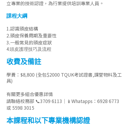
立專業的技術認證，為行業提供培訓專業人員。
課程大綱
1.認識頭皮結構
2.頭皮保養周期及重要性
3.一般常見的頭皮症狀
4.頭皮護理技巧及流程
收費及備註
(全包$2000 TQUK考試證書,課堂物料及工
學費：
$8,800
具)
有關更多組合優惠詳情
📞3709 6113｜📱Whatapps：6928 6773
請聯絡校務部
或 5598 3015
本課程和以下專業機構認證