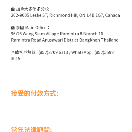
🏫 加拿大多倫多分校：
202-9005 Leslie ST, Richmond Hill, ON L4B 1G7, Canada
🏫 泰國 Main Office：
96/26 Wang Siam Village Ramintra 8 Branch 16
Ramintra Road Anusawari District Bangkhen Thailand
全體客戶熱線 : (852)3709 6113 / WhatsApp : (852)5598
3015
接受的付款方式:
常年法律顧問: