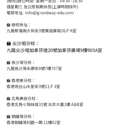
(總校)辦公時間 : 星期一至日：09:30 -18:30
逢星期三 及公眾假期休息(上課時間除外)
電郵地址 : info@grandway-edu.com
🏫 總校地址：
九龍新蒲崗大有街3號萬迪廣場26/F K室
🏫
尖沙咀分校
：
九龍尖沙咀加拿芬道20號加拿芬廣場9樓903A室
🏫 長沙灣分校：
九龍長沙灣永康街9號7樓707室
🏫 香港東分校：
香港炮台山木星街3號11/F 3室
🏫 北角美容分校：
香港北角七姊妹道32號 兆年大廈1樓 A&B室
🏫 銅鑼灣分校：
香港銅鑼灣利園一期 11樓02室