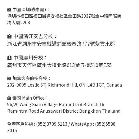
🏫 中國深圳(辦事處)：
深圳市福田區福田街道安福社區金田路3037號金中環國際商
務大廈2208
🏫 中國浙江安吉分校：
浙江省湖州市安吉縣遞鋪鎮後寨路777號紫雲東郡
🏫 中國廣州分校：
廣州市天河區廣州大道北路613號五樓510室E55
🏫 加拿大多倫多分校：
202-9005 Leslie ST, Richmond Hill, ON L4B 1G7, Canada
🏫 泰國 Main Office：
96/26 Wang Siam Village Ramintra 8 Branch 16
Ramintra Road Anusawari District Bangkhen Thailand
全體客戶熱線 : (852)3709 6113 / WhatsApp : (852)5598
3015