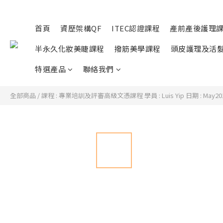
首頁
資歷架構QF
ITEC認證課程
產前產後護理
半永久化妝美睫課程
撥筋美學課程
頭皮護理及活
特選產品
聯絡我們
全部商品
/
課程 : 專業培訓及評審高級文憑課程 學員 : Luis Yip 日期 : May20