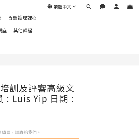
繁體中文
程
香薰護理課程
講座
其他課程
專業培訓及評審高級文
 Luis Yip 日期 :
想購買，請聯絡我們。