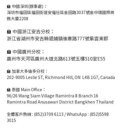
🏫 中國深圳(辦事處)：
深圳市福田區福田街道安福社區金田路3037號金中環國際商
務大廈2208
🏫 中國浙江安吉分校：
浙江省湖州市安吉縣遞鋪鎮後寨路777號紫雲東郡
🏫 中國廣州分校：
廣州市天河區廣州大道北路613號五樓510室E55
🏫 加拿大多倫多分校：
202-9005 Leslie ST, Richmond Hill, ON L4B 1G7, Canada
🏫 泰國 Main Office：
96/26 Wang Siam Village Ramintra 8 Branch 16
Ramintra Road Anusawari District Bangkhen Thailand
全體客戶熱線 : (852)3709 6113 / WhatsApp : (852)5598
3015