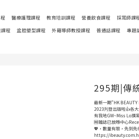
課程
醫療護理課程
教育培訓課程
營養飲食課程
採耳師課
髮課程
盆腔塑型課程
外籍導師教授課程
普通話課程
專題
295期|傳
最新一期"HK BEAUTY
2023刋登出版啦👍
有我地GW~Miss Lo撰
🆓️雜誌已放喺中心Re
💖，數量有限，先到先
https://ibeauty.com.h