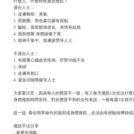
什麼人、什麼時候適合撥筋？
適合人士：
1. 皮膚晦暗、黃氣
2. 黑眼圈、黑色素沉澱有斑點
3. 皺紋、面部鬆弛老化、表情有紋路
4. 脂肪積聚 身體線條下垂
5. 精神不集中、肌膚疲勞等人士
不適合人士：
1. 有嚴重心腦血管疾病、肝腎功能不全
2. 孕婦
3. 皮膚有創口
4. 凝血功能障礙等人士
大家要注意，因為每人的體質不一樣，有人每天撥筋1次也沒什
身體撥筋時間安排。對於體質平和的女性來說，一般每週1次就可
提一提: 看似簡單操作的面部或身體撥筋，必須由有經驗按摩師
撥筋手法分享
- 春夏排濕氣