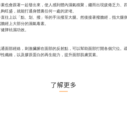
毒素也會跟著一起發出來，使人感到體內濕氣積聚，繼而出現疲倦乏力、
足夠旺盛，就能打通身體裏任何一處的淤堵。
一直往上以「點、划、撥」等的手法撥至大腿。然後接著撥膽經，指大腿
瀉膽經上大部分的濕氣毒素。
有健脾袪濕功效。
疏通面部經絡，刺激臟腑在面部的反射點，可以幫助面部打開各個穴位。
彈性纖維，以及膠原蛋白的再生能力，提升面部肌膚質素。
。
了解更多