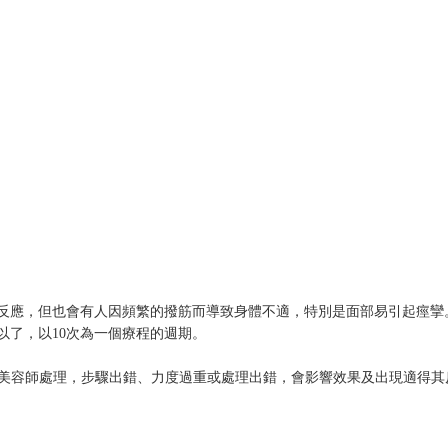
麼反應，但也會有人因頻繁的撥筋而導致身體不適，特別是面部易引起痙攣
以了，以10次為一個療程的週期。
或美容師處理，步驟出錯、力度過重或處理出錯，會影響效果及出現適得其