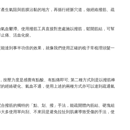
有產生氣阻與筋膜沾黏的地方，再循行經脈穴道，做經絡撥筋、疏
內氣血鬱滯。使用撥筋工具直接對患處施以撥筋，鬆開筋結，可幫
解止痛、活血化瘀。
更能達到事半功倍的效果，就像我們使用正確的梳子常梳理頭髮一
秒鐘，按壓力度是感覺有點酸、有點痛即可; 第二種方式則是以撥筋棒
裡的經絡硬化、氣血不通，使用上述的兩種方式亦可以達到疏通氣
配合撥筋的獨特的「點、划、撥」手法，能疏開體內筋結、硬塊組
痧大多使用單向刮、不來回是避免拉扯到肌膚導致受傷的手法，使