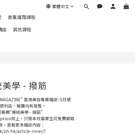
繁體中文
程
香薰護理課程
講座
其他課程
統美學 - 撥筋
 MAGAZINE" 香港美容專業雜誌~5月號
各大便利店、報攤均有發售。
寫專欄"傳統美學 - 撥筋"
ception架上，只限本校畢業生可免費索取
🉐️，查看更多雜誌內容：
k/zh-hk/article-inner/?