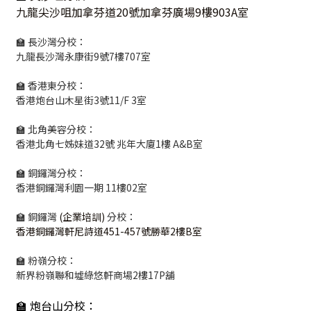
九龍尖沙咀加拿芬道20號加拿芬廣場9樓903A室
🏫 長沙灣分校：
九龍長沙灣永康街9號7樓707室
🏫 香港東分校：
香港炮台山木星街3號11/F 3室
🏫 北角美容分校：
香港北角七姊妹道32號 兆年大廈1樓 A&B室
🏫 銅鑼灣分校：
香港銅鑼灣利園一期 11樓02室
🏫 銅鑼灣
(企業培訓)
分校：
香港銅鑼灣軒尼詩道451-457號勝華2樓B室
🏫 粉嶺分校：
新界粉嶺聯和墟綠悠軒商場2樓17P舖
🏫 炮台山分校：