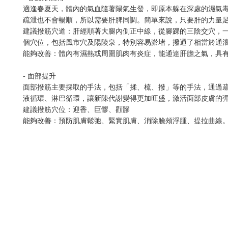
適逢春夏天，體內的氣血隨著陽氣生發，即原本躲在深處的濕氣
疏泄也不會暢順，所以需要肝脾同調。簡單來說，只要肝的力量
建議撥筋穴道：肝經順著大腿內側正中線，從腳踝的三陰交穴，
個穴位，包括風市穴及陽陵泉，特別容易淤堵，撥通了相當於通
能夠改善：體內有濕熱或周圍肌肉有炎症，能通達肝膽之氣，具
- 面部提升
面部撥筋主要採取的手法，包括「揉、梳、撥」等的手法，通過
液循環、淋巴循環，讓新陳代謝變得更加旺盛，激活面部皮膚的
建議撥筋穴位：迎香、巨髎、顴髎
能夠改善：預防肌膚鬆弛、緊實肌膚、消除臉頰浮腫、提拉曲線