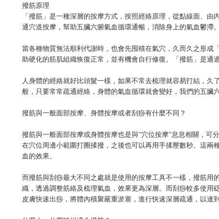
撥筋原理
「撥筋」是一種深層的按摩方式，按照經絡原理，從點線面、由
通穴道按摩，幫助五臟六腑氣血循環通暢，消除身上的氣血鬱滯
當各種物質無法順利代謝時，也會先囤積在氣穴，久而久之形成
助硬化的筋肌組織恢復正常，並有機會自行修復。「撥筋」是通
人身體的經絡就好比頭髮一樣，如果不常去梳理就容易打結，久
般，只要常常疏通經絡，身體的氣血循環就會變好，我們的五臟
撥筋與一般面部按摩、身體按摩或者刮痧有什麼不同？
撥筋與一般面部按摩或身體按摩也是與”穴位按摩”息息相關，可分兩
在穴位周邊小範圍打圈揉撥，之後也可以再用手揉壓數秒。這兩
血的效果。
而撥筋與刮痧最大不同之處就是使用的按摩工具不一樣，撥筋用
織，透過調整筋絡及梳理氣血，效果更為深層。而刮痧較多使用
皮膚快速出痧，將體內積聚嚴重淤塞，進行快速深層疏通，以達