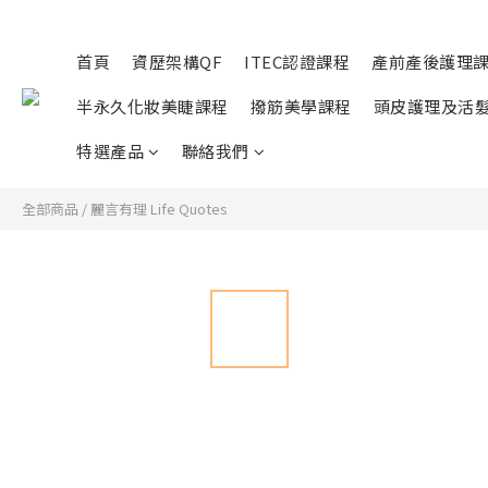
首頁
資歷架構QF
ITEC認證課程
產前產後護理
半永久化妝美睫課程
撥筋美學課程
頭皮護理及活
特選產品
聯絡我們
全部商品
/
麗言有理 Life Quotes