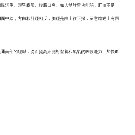
四肢沉重、頭昏腦脹、腹脹口臭。如人體脾胃功能弱，肝血不足，
側面中線，方向和肝經相反，膽經是由上往下撥，留意膽經上有兩
疏通面部的經脈，從而提高細胞對營養和氧氣的吸收能力。加快血