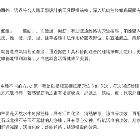
內而外，透過符合人體工學設計的工具即撥筋棒，深入肌肉筋膜組織周圍
。
「氣阻」、「筋結」。而透過「撥筋」有助疏通經絡與穴道按壓，消除體
過按、推、撥、滾、捏、揉等各種手法作用於體表部位，以宣通氣血、疏
了就會造成氣結甚至血瘀，通過撥筋工具和搭配適合的經絡按摩油使用，
六腑都能得到滋養，人自然就會活得健康又美麗。
種不同的方式: 第一種是以指腹直接按壓穴位 3 到 5 次，每次3至5
種方式進行時，若感覺筋肉之處有堵塞硬塊，那就是「筋結」處，代表那
的主要是天然水牛角撥筋棒，具有活血化瘀、清熱解毒、涼血等功效，再
砭石或北投石等玉石器材的刮痧棒，具有寧心安神、行氣活血的功效。刮
到舒適減壓，活血化瘀，舒筋通絡，祛濕排毒的效果。