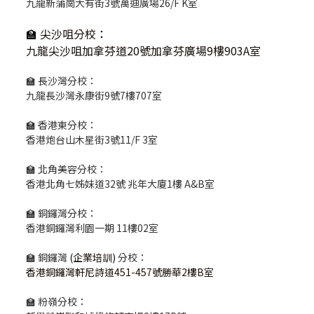
九龍新蒲崗大有街3號萬迪廣場26/F K室
🏫
尖沙咀分校
：
九龍尖沙咀加拿芬道20號加拿芬廣場9樓903A室
🏫 長沙灣分校：
九龍長沙灣永康街9號7樓707室
🏫 香港東分校：
香港炮台山木星街3號11/F 3室
🏫 北角美容分校：
香港北角七姊妹道32號 兆年大廈1樓 A&B室
🏫 銅鑼灣分校：
香港銅鑼灣利園一期 11樓02室
🏫 銅鑼灣
(企業培訓)
分校：
香港銅鑼灣軒尼詩道451-457號勝華2樓B室
🏫 粉嶺分校：