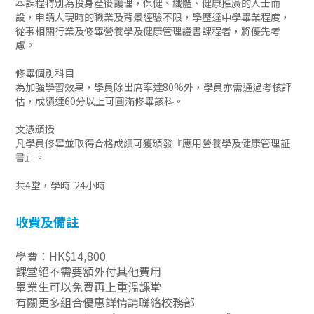
本課程特別為投身產後護理，保健、纖體、健康推廣的人士而
設，申請人現時的職業及背景經驗不限，學歷達中學畢業程度，
從事相關行業及修畢營養學及健康管理證書課程者，將優先考
慮。
修畢個別科目
為加強學習效果，學員除出席率達
80%
外，學員亦需通過考核評
估，成績達
60
分以上可圓滿修畢該科。
文憑頒授
凡學員修畢並取得合格成績可獲頒發『
應用營養學及健康管理証
書
』。
共4堂，學時
: 24
小時
收費及備註
學費：HK$14,800
課堂絕不需要額外付其他費用
畢業生可以免費再上重溫課堂
有關更多組合優惠詳情請聯絡校務部