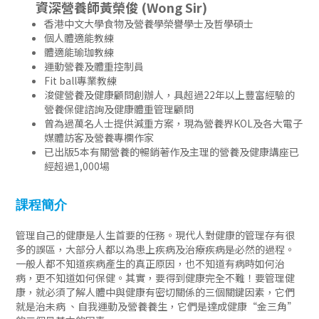
資深營養師黃榮俊 (Wong Sir)
香港中文大學食物及營養學榮譽學士及哲學碩士
個人體適能教練
體適能瑜珈教練
運動營養及體重控制員
Fit ball
專業教練
浚健營養及健康顧問創辦人，具超過
22
年以上豐富經驗的
營養保健諮詢及健康體重管理顧問
曾為過萬名人士提供減重方案，現為營養界
KOL
及各大電子
媒體訪客及營養專欄作家
已出版
5
本有關營養的暢銷著作及主理的營養及健康講座已
經超過
1,000
場
課程簡介
管理自己的健康是人生首要的任務。現代人對健康的管理存有很
多的誤區，大部分人都以為患上疾病及治療疾病是必然的過程。
一般人都不知道疾病產生的真正原因，也不知道有病時如何治
病，更不知道如何保健。其實，要得到健康完全不難！要管理健
康，就必須了解人體中與健康有密切關係的三個關鍵因素，它們
就是治未病
、自我運動及營養養生，它們是達成健康
“
金三角
”