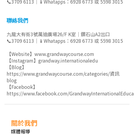
📞3709 6113｜📱Whatapps：
6928 6773 或 5598 3015
聯絡我們
九龍大有街3號萬迪廣場26/F K室｜鑽石山A2出口
📞3709 6113｜📱Whatapps：
6928 6773 或
5598 3015
【Website】
www.grandwaycourse.com
【Instagram】grandway.internationaledu
【Blog】
https://www.grandwaycourse.com/categories/資訊
blog
【Facebook】
https://www.facebook.com/GrandwayInternationalEduca
關於我們
媒體報導