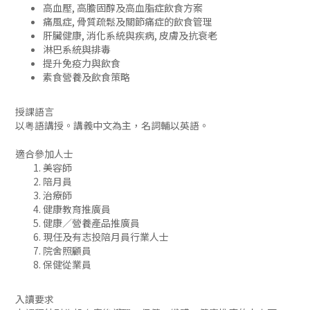
高血壓
,
高膽固醇及高血脂症飲食方案
痛風症
,
骨質疏鬆及關節痛症的飲食管理
肝臟健康
,
消化系統與疾病
,
皮膚及抗衰老
淋巴系統與排毒
提升免疫力與飲食
素食營養及飲食策略
授課語言
以粤語講授。講義中文為主，名詞輔以英語。
適合參加人士
美容師
陪月員
治療師
健康教育推廣員
健康／營養產品推廣員
現任及有志投陪月員行業人士
院舍照顧員
保健從業員
入讀要求