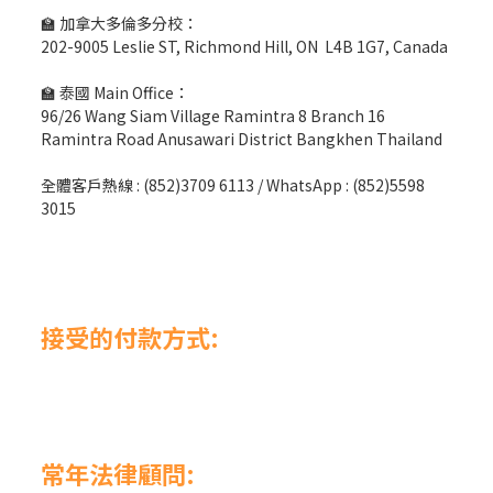
🏫 加拿大多倫多分校：
202-9005 Leslie ST, Richmond Hill, ON L4B 1G7, Canada
🏫 泰國 Main Office：
96/26 Wang Siam Village Ramintra 8 Branch 16
Ramintra Road Anusawari District Bangkhen Thailand
全體客戶熱線 : (852)3709 6113 / WhatsApp : (852)5598
3015
接受的付款方式:
常年法律顧問: