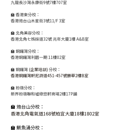
九龍長沙灣永康街9號7樓707室
🏫 香港東分校：
香港炮台山木星街3號11/F 3室
🏫 北角美容分校：
香港北角七姊妹道32號 兆年大廈1樓 A&B室
🏫 銅鑼灣分校：
香港銅鑼灣利園一期 11樓02室
🏫 銅鑼灣
(企業培訓)
分校：
香港銅鑼灣軒尼詩道451-457號勝華2樓B室
🏫 粉嶺分校：
新界粉嶺聯和墟綠悠軒商場2樓17P舖
🏫 炮台山分校：
香港北角電氣道168號柏宜大廈18樓1802室
🏫 鰂魚涌分校：