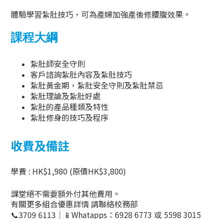
體驗學習紮肚技巧，可為產婦加強產後修腰腹效果。
課程大綱
紮肚師安全守則
客戶諮詢紮肚內容及紮肚技巧
紮肚黃金期，紮肚安全守則及紮肚禁忌
紮肚理論及紮肚好處
紮肚的產品種類及特性
紮肚修身的技巧及程序
收費及備註
學費 :
HK$1,980 (原價HK$3,800)
課堂絕不需要額外付其他費用。
有關更多組合優惠詳情 請聯絡校務部
📞
3709 6113
｜
📱
Whatapps
：6928 6773 或 5598 3015