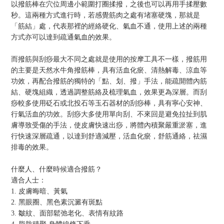
以撥筋棒在穴位周邊小範圍打圈揉撥，之後也可以再用手揉壓數
秒。這兩種方式進行時，若感覺筋肉之處有堵塞硬塊，那就是
「筋結」處，代表那裡的經絡硬化、氣血不通，使用上述的兩種
方式亦可以達到疏通氣血的效果。
而撥筋與刮痧最大不同之處就是使用的按摩工具不一樣，撥筋用
的主要是天然水牛角撥筋棒，具有活血化瘀、清熱解毒、涼血等
功效，再配合撥筋的獨特的「點、划、撥」手法，能疏開體內筋
結、硬塊組織，透過調整筋絡及梳理氣血，效果更為深層。而刮
痧較多使用砭石或北投石等玉石器材的刮痧棒，具有寧心安神、
行氣活血的功效。刮痧大多使用單向刮、不來回是避免拉扯到肌
膚導致受傷的手法，使皮膚快速出痧，將體內積聚嚴重淤塞，進
行快速深層疏通，以達到舒適減壓，活血化瘀，舒筋通絡，祛濕
排毒的效果。
什麼人、什麼時候適合撥筋？
適合人士：
1. 皮膚晦暗、黃氣
2. 黑眼圈、黑色素沉澱有斑點
3. 皺紋、面部鬆弛老化、表情有紋路