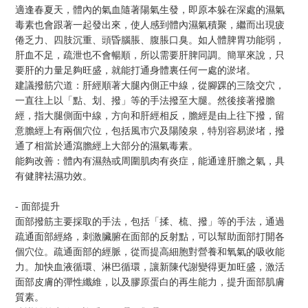
適逢春夏天，體內的氣血隨著陽氣生發，即原本躲在深處的濕氣
毒素也會跟著一起發出來，使人感到體內濕氣積聚，繼而出現疲
倦乏力、四肢沉重、頭昏腦脹、腹脹口臭。如人體脾胃功能弱，
肝血不足，疏泄也不會暢順，所以需要肝脾同調。簡單來說，只
要肝的力量足夠旺盛，就能打通身體裏任何一處的淤堵。
建議撥筋穴道：肝經順著大腿內側正中線，從腳踝的三陰交穴，
一直往上以「點、划、撥」等的手法撥至大腿。然後接著撥膽
經，指大腿側面中線，方向和肝經相反，膽經是由上往下撥，留
意膽經上有兩個穴位，包括風市穴及陽陵泉，特別容易淤堵，撥
通了相當於通瀉膽經上大部分的濕氣毒素。
能夠改善：體內有濕熱或周圍肌肉有炎症，能通達肝膽之氣，具
有健脾袪濕功效。
- 面部提升
面部撥筋主要採取的手法，包括「揉、梳、撥」等的手法，通過
疏通面部經絡，刺激臟腑在面部的反射點，可以幫助面部打開各
個穴位。疏通面部的經脈，從而提高細胞對營養和氧氣的吸收能
力。加快血液循環、淋巴循環，讓新陳代謝變得更加旺盛，激活
面部皮膚的彈性纖維，以及膠原蛋白的再生能力，提升面部肌膚
質素。