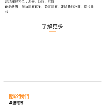
建議撥筋穴位：迎香、巨髎、顴髎
能夠改善：預防肌膚鬆弛、緊實肌膚、消除臉頰浮腫、提拉曲
線。
了解更多
關於我們
媒體報導