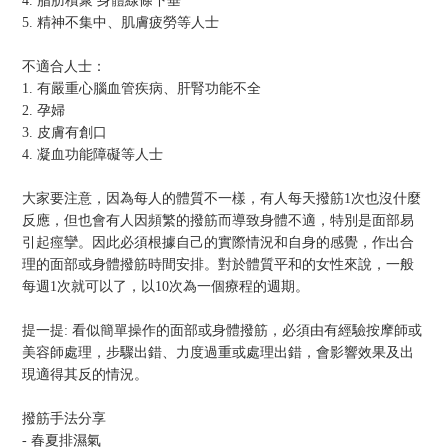
4. 脂肪積聚 身體線條下垂
5. 精神不集中、肌膚疲勞等人士
不適合人士：
1. 有嚴重心腦血管疾病、肝腎功能不全
2. 孕婦
3. 皮膚有創口
4. 凝血功能障礙等人士
大家要注意，因為每人的體質不一樣，有人每天撥筋1次也沒什麼
反應，但也會有人因頻繁的撥筋而導致身體不適，特別是面部易
引起痙攣。因此必須根據自己的實際情況和自身的感覺，作出合
理的面部或身體撥筋時間安排。對於體質平和的女性來說，一般
每週1次就可以了，以10次為一個療程的週期。
提一提: 看似簡單操作的面部或身體撥筋，必須由有經驗按摩師或
美容師處理，步驟出錯、力度過重或處理出錯，會影響效果及出
現適得其反的情況。
撥筋手法分享
- 春夏排濕氣