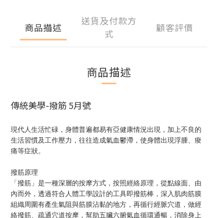
送貨及付款方
商品描述
顧客評價
式
商品描述
傳統美學-撥筋 5月號
現代人生活忙碌，身體普遍都易有亞健康情況出現，加上不良的
生活習慣及工作壓力，往往造成氣血鬱滯，使身體出現浮腫、痠
痛等症狀。
撥筋原理
「撥筋」是一種深層的按摩方式，按照經絡原理，從點線面、由
內而外，透過符合人體工學設計的工具即撥筋棒，深入肌肉筋膜
組織周圍有產生氣阻與筋膜沾黏的地方，再循行經脈穴道，做經
絡撥筋、疏通穴道按摩，幫助五臟六腑氣血循環通暢，消除身上