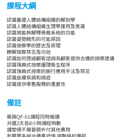
課程大綱
認識基礎
人體
結構組織的解剖學
認識人體結構組織生理學運用及常識
認識
將能夠解釋骨骼系統的功能
認識
姿勢畸形的可能原因
認識按摩學的歷史及原理
瞭解按摩禁忌及
功效
認識如何透過顧客諮詢為
顧客提供合適的
按摩建議
認識
瑞典式按摩
護理
衛生程序
認識
瑞典式按摩
的施行應用手法
及
禁忌
認識
皮膚疾病和病症
認識
提供零售服務的重要性
備註
需與QF-01課程同時報讀
共選2天各8小時課程時數
課堂絕不需要額外付其他費用
有關更多組合優惠詳情
請聯絡校務部