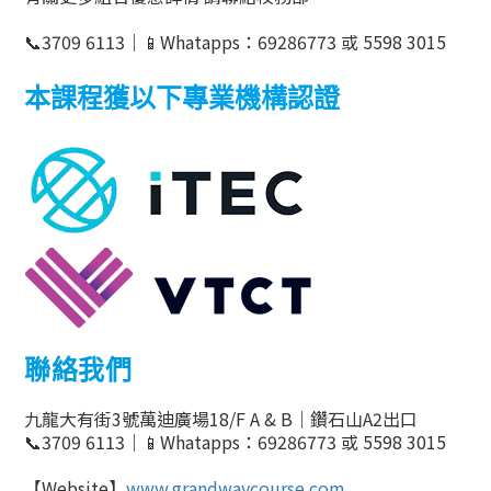
📞
3709 6113
｜
📱
Whatapps
：
69286773
或
5598 3015
本課程獲以下專業機構認證
聯絡我們
九龍大有街
3
號萬迪廣場
18/F A & B
｜鑽石山
A2
出口
📞
3709 6113
｜
📱
Whatapps
：
69286773
或
5598 3015
【
Website
】
www.grandwaycourse.com