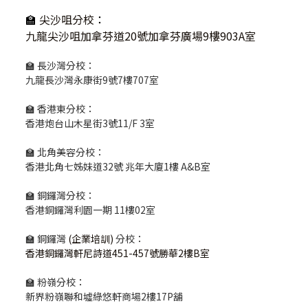
🏫
尖沙咀分校
：
九龍尖沙咀加拿芬道20號加拿芬廣場9樓903A室
🏫 長沙灣分校：
九龍長沙灣永康街9號7樓707室
🏫 香港東分校：
香港炮台山木星街3號11/F 3室
🏫 北角美容分校：
香港北角七姊妹道32號 兆年大廈1樓 A&B室
🏫 銅鑼灣分校：
香港銅鑼灣利園一期 11樓02室
🏫 銅鑼灣
(企業培訓)
分校：
香港銅鑼灣軒尼詩道451-457號勝華2樓B室
🏫 粉嶺分校：
新界粉嶺聯和墟綠悠軒商場2樓17P舖