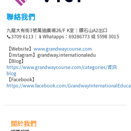
聯絡我們
九龍大有街
3
號萬迪廣場26
/F K室
｜鑽石山
A2
出口
📞
3709 6113
｜
📱
Whatapps
：
69286773
或
5598 3015
【
Website
】
www.grandwaycourse.com
【
Instagram
】
grandway.internationaledu
【
Blog
】
https://www.grandwaycourse.com/categories/
資訊
blog
【
Facebook
】
https://www.facebook.com/GrandwayInternationalEduca
關於我們