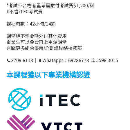
*考試不合格者重考需繳付考試費$1
,
200/科
#不含iTEC考試費
課程時數：42小時/14節
課堂絕不需要額外付其他費用
畢業生可以免費再上重溫課堂
有關更多組合優惠詳情
請聯絡校務部
📞
3709 6113
｜
📱
Whatapps
：
69286773
或
5598 3015
本課程獲以下專業機構認證