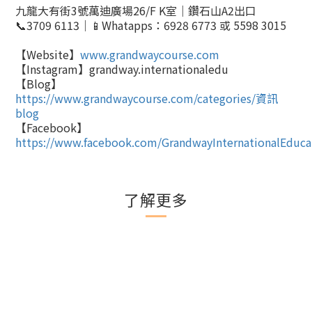
九龍大有街
3
號萬迪廣場
26/F K室
｜鑽石山
A2
出口
📞
3709 6113
｜
📱
Whatapps
：
6928 6773
或
5598 3015
【
Website
】
www.grandwaycourse.com
【
Instagram
】
grandway.internationaledu
【
Blog
】
https://www.grandwaycourse.com/categories/
資訊
blog
【
Facebook
】
https://www.facebook.com/GrandwayInternationalEduca
了解更多