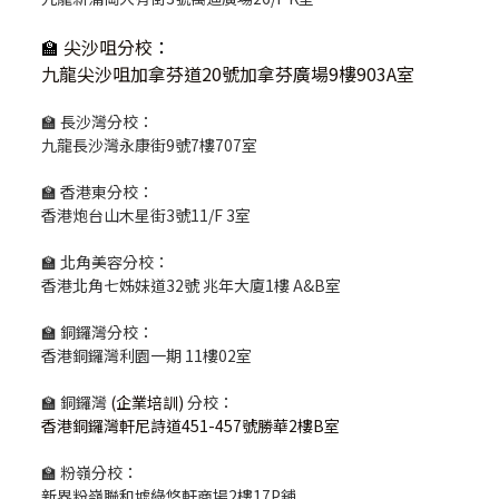
🏫
尖沙咀分校
：
九龍尖沙咀加拿芬道20號加拿芬廣場9樓903A室
🏫 長沙灣分校：
九龍長沙灣永康街9號7樓707室
🏫 香港東分校：
香港炮台山木星街3號11/F 3室
🏫 北角美容分校：
香港北角七姊妹道32號 兆年大廈1樓 A&B室
🏫 銅鑼灣分校：
香港銅鑼灣利園一期 11樓02室
🏫 銅鑼灣
(企業培訓)
分校：
香港銅鑼灣軒尼詩道451-457號勝華2樓B室
🏫 粉嶺分校：
新界粉嶺聯和墟綠悠軒商場2樓17P舖