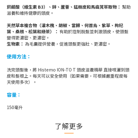
菸鹼酸（維生素 B3）、鋅、蘆薈、錳樹皮和馬齒莧萃取物
：
幫助
滋養和維持健康的頭皮。
天然草本複合物（灌木槐、胡椒、當歸、何首烏、紫草、枸杞
葉、桑根、松葉和綠茶）
：
有助於控制脫髮並刺激頭皮，使頭髮
變得更濃密、更濃密。
生物素
：
為毛囊提供營養，促進頭髮更強壯、更濃密。
使用方法：
洗完頭髮後，將 Histemo ION-TO T 頭皮滋養精華 直接噴灑到頭
皮和髮根上。每天可以安全使用（如果需要，可根據嚴重程度每
天使用多次）。
容量：
150毫升
了解更多