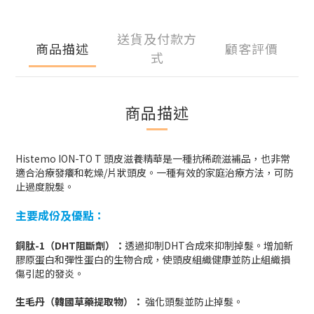
送貨及付款方
商品描述
顧客評價
式
商品描述
Histemo ION-TO T 頭皮滋養精華是一種抗稀疏滋補品，也非常
適合治療發癢和乾燥/片狀頭皮。一種有效的家庭治療方法，可防
止過度脫髮。
主要成份及優點：
銅肽-1（DHT阻斷劑）：
透過抑制DHT合成來抑制掉髮。增加新
膠原蛋白和彈性蛋白的生物合成，使頭皮組織健康並防止組織損
傷引起的發炎。
生毛丹（韓國草藥提取物）
：
強化頭髮並防止掉髮。