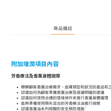
商品描述
附加增潤項目內容
芳香療法
及香薰身體按摩
瞭解
顧客
香薰
治療需求、皮膚類型和狀況的產品和
認識
如何
為顧客
準備
香薰
治療
及提議
明確的建議
認識
如何使用合適
的
環境條件
來進行
香薰身體護理
能夠準備使用預先混合的芳香療法油進行按摩
認識
香薰油系列相關的安全預防措施
`