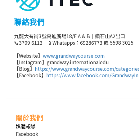
聯絡我們
九龍大有街
3
號萬迪廣場
18/F A & B
｜鑽石山
A2
出口
📞
3709 6113
｜
📱
Whatapps
：
69286773
或
5598 3015
【
Website
】
www.grandwaycourse.com
【
Instagram
】
grandway.internationaledu
【
Blog
】
https://www.grandwaycourse.com/categorie
【
Facebook
】
https://www.facebook.com/GrandwayInt
關於我們
媒體報導
Facebook