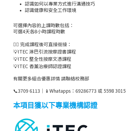
認識如何以
專業方式進行溝通
技巧
認識
健康和安全工作
環境
可選擇內容的上課時數包括：
可選4天各
8小時課程時數
👍🏻 完成課程後可直接銜接：
💡ITEC 淋巴引流按摩證書課程
💡ITEC 整全性按摩文憑課程
💡ITEC 香薰治療師認證課程
有關更多組合優惠詳情
請聯絡校務部
📞
3709 6113
｜
📱
Whatapps
：
69286773
或
5598 3015
本項目獲以下專業機構認證