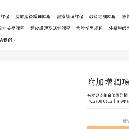
學課程
產前產後護理課程
醫療護理課程
教育培訓課程
營
撥筋美學課程
頭皮護理及活髮課程
盆腔塑型課程
外籍導師
絡我們
附加增潤項
有關更多組合優惠詳情 
  📞3709 6113｜📱Wh
若