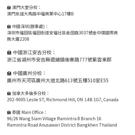
🏫 澳門大堂分校：
澳門友誼大馬路中福商業中心17樓B
🏫 中國深圳(辦事處)：
深圳市福田區福田街道安福社區金田路3037號金中環國際商
務大廈2208
🏫 中國浙江安吉分校：
浙江省湖州市安吉縣遞鋪鎮後寨路777號紫雲東郡
🏫 中國廣州分校：
廣州市天河區廣州大道北路613號五樓510室E55
🏫 加拿大多倫多分校：
202-9005 Leslie ST, Richmond Hill, ON L4B 1G7, Canada
🏫 泰國 Main Office：
96/26 Wang Siam Village Ramintra 8 Branch 16
Ramintra Road Anusawari District Bangkhen Thailand