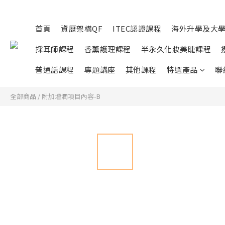
首頁
資歷架構QF
ITEC認證課程
海外升學及大
採耳師課程
香薰護理課程
半永久化妝美睫課程
普通話課程
專題講座
其他課程
特選產品
聯
全部商品
/
附加增潤項目內容-B