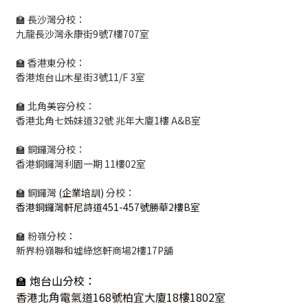
🏫 長沙灣分校：
九龍長沙灣永康街9號7樓707室
🏫 香港東分校：
香港炮台山木星街3號11/F 3室
🏫 北角美容分校：
香港北角七姊妹道32號 兆年大廈1樓 A&B室
🏫 銅鑼灣分校：
香港銅鑼灣利園一期 11樓02室
🏫 銅鑼灣
(企業培訓)
分校：
香港銅鑼灣軒尼詩道451-457號勝華2樓B室
🏫 粉嶺分校：
新界粉嶺聯和墟綠悠軒商場2樓17P舖
🏫 炮台山分校：
香港北角電氣道168號柏宜大廈18樓1802室