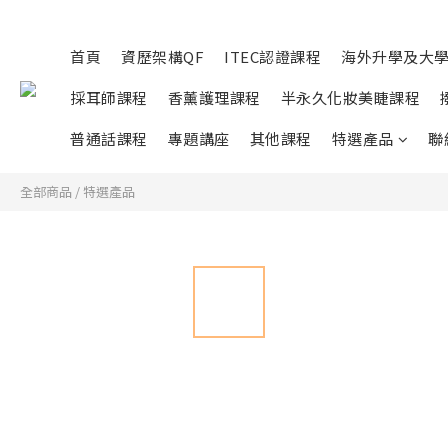
首頁
資歷架構QF
ITEC認證課程
海外升學及大
採耳師課程
香薰護理課程
半永久化妝美睫課程
普通話課程
專題講座
其他課程
特選產品
聯
全部商品
/
特選產品