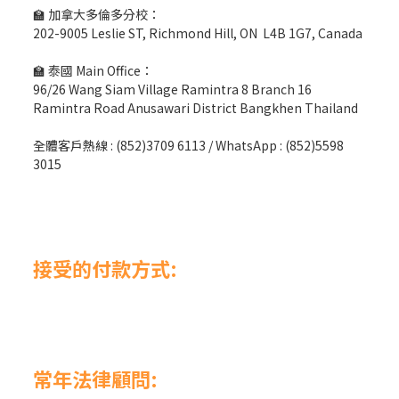
🏫 加拿大多倫多分校：
202-9005 Leslie ST, Richmond Hill, ON L4B 1G7, Canada
🏫 泰國 Main Office：
96/26 Wang Siam Village Ramintra 8 Branch 16
Ramintra Road Anusawari District Bangkhen Thailand
全體客戶熱線 : (852)3709 6113 / WhatsApp : (852)5598
3015
接受的付款方式:
常年法律顧問: