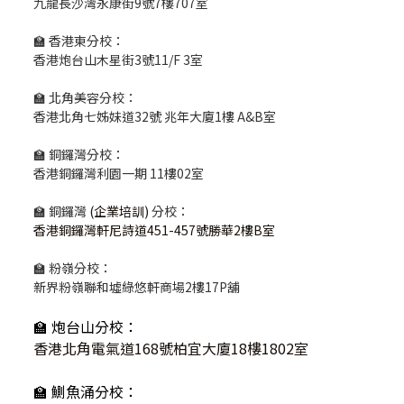
九龍長沙灣永康街9號7樓707室
🏫 香港東分校：
香港炮台山木星街3號11/F 3室
🏫 北角美容分校：
香港北角七姊妹道32號 兆年大廈1樓 A&B室
🏫 銅鑼灣分校：
香港銅鑼灣利園一期 11樓02室
🏫 銅鑼灣
(企業培訓)
分校：
香港銅鑼灣軒尼詩道451-457號勝華2樓B室
🏫 粉嶺分校：
新界粉嶺聯和墟綠悠軒商場2樓17P舖
🏫 炮台山分校：
香港北角電氣道168號柏宜大廈18樓1802室
🏫 鰂魚涌分校：