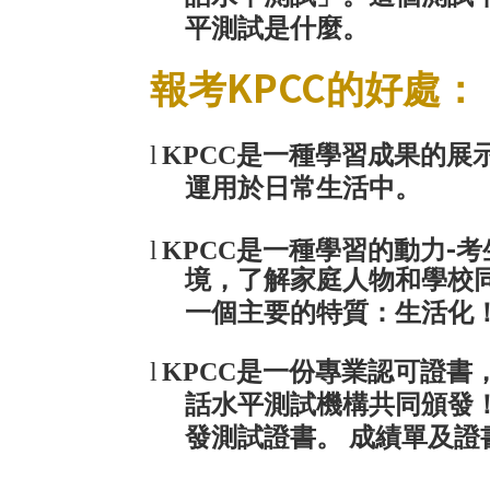
平測試是什麼。
KPCC
報考
的好處：
l
KPCC
是一種學習成果的展
運用於日常生活中。
-
l
KPCC
是一種學習的動力
考
境，了解家庭人物和學校
一個主要的特質：生活化
l
KPCC
是一份專業認可證書
話水平測試機構共同頒發
發測試證書。 成績單及證