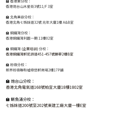
🏫 香港東分校：
香港炮台山木星街3號11/F 3室
🏫 北角美容分校：
香港北角七姊妹道32號 兆年大廈1樓 A&B室
🏫 銅鑼灣分校：
香港銅鑼灣利園一期 11樓02室
🏫 銅鑼灣
(企業培訓)
分校：
香港銅鑼灣軒尼詩道451-457號勝華2樓B室
🏫 粉嶺分校：
新界粉嶺聯和墟綠悠軒商場2樓17P舖
🏫 炮台山分校：
香港北角電氣道168號柏宜大廈18樓1802室
🏫 鰂魚涌分校：
七姊妹道200號至202號東建工廠大廈一樓E室