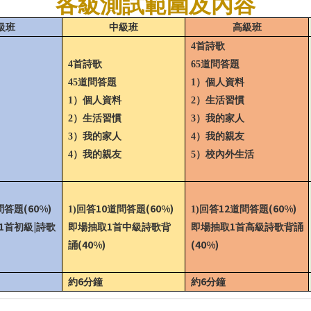
各級測試範圍及內容
級班
中級班
高級班
4
首詩歌
4
首詩歌
65
道問答題
45
道問答題
1
）個人資料
1
）個人資料
2
）生活習慣
2
）生活習慣
3
）我的家人
3
）我的家人
4
）我的親友
4
）我的親友
5
）校內外生活
(60%)
10
(60%)
12
(60%)
問答題
1)
回答
道問答題
1)
回答
道問答題
1
|
1
1
首初級
詩歌
即場抽取
首中級詩歌背
即場抽取
首高級詩歌背誦
(40%)
(40%)
誦
6
6
約
分鐘
約
分鐘