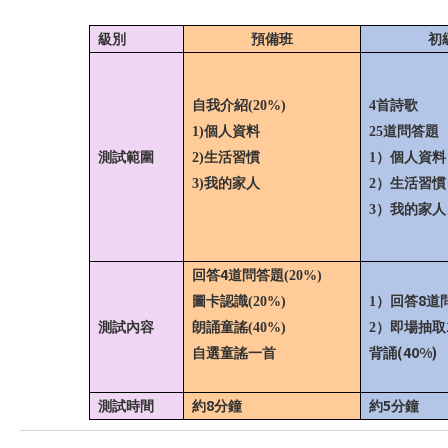
級別
預備班
初
自我介紹
(20%)
4
首詩歌
1)
個人資料
25
道問答題
測試範圍
2)
生活習慣
1
）個人資料
3)
我的家人
2
）生活習慣
3
）我的家人
4
回答
道問答題
(20%)
8
圖卡認識
(20%)
1
）回答
道
測試內容
朗誦童謠
(40%)
2
）即場抽取
(40%)
自選童謠一
首
背誦
8
5
測試時間
約
分鐘
約
分鐘