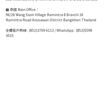
🏫 泰國 Main Office：
96/26 Wang Siam Village Ramintra 8 Branch 16
Ramintra Road Anusawari District Bangkhen Thailand
全體客戶熱線 : (852)3709 6113 / WhatsApp : (852)5598
3015