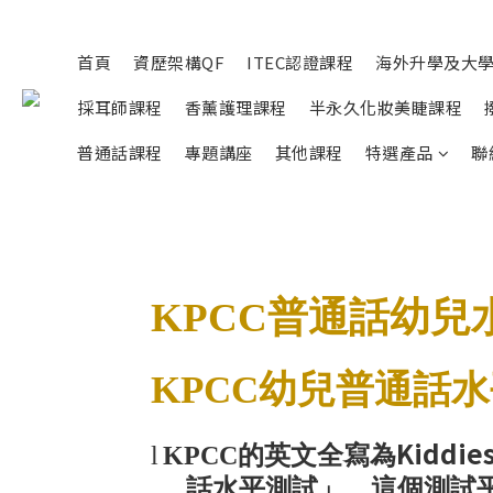
首頁
資歷架構QF
ITEC認證課程
海外升學及大
採耳師課程
香薰護理課程
半永久化妝美睫課程
普通話課程
專題講座
其他課程
特選產品
聯
KPCC
普通話幼兒
KPCC
幼兒普通話水
Kiddie
l
KPCC
的英文全寫為
話水平測試」。這個測試