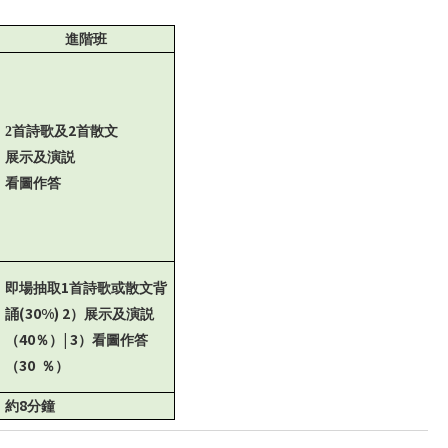
進階班
2
2
首詩歌及
首散文
展示及演説
看圖作答
1
即場抽取
首詩歌或散文背
(30%) 2
誦
）展示及演説
40
| 3
（
％）
）看圖作答
30
（
％）
8
約
分鐘