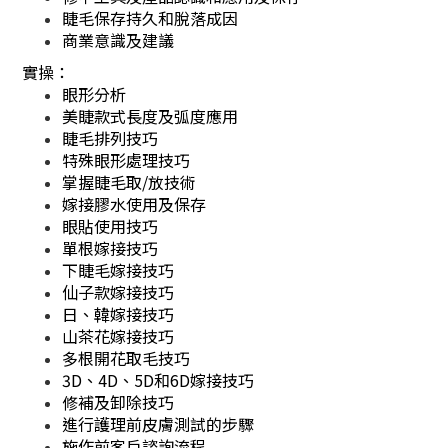
睫毛保存持久和脫落成因
商業意識及建議
實操：
眼形分析
美睫款式長度及弧度應用
睫毛排列技巧
特殊眼形處理技巧
掌握睫毛取/放技術
嫁接膠水使用及保存
眼貼使用技巧
單根嫁接技巧
下睫毛嫁接技巧
仙子款嫁接技巧
日、韓嫁接技巧
山茶花嫁接技巧
多根開花取毛技巧
3D、4D、5D和6D嫁接技巧
修補及卸除技巧
進行護理前皮膚測試的步驟
施作前客戶諮詢流程