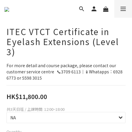
ITEC VTCT Certificate in
Eyelash Extensions (Level
3)
For more detail and course package, please contact our 
customer service centre   📞3709 6113｜📱Whatapps：6928 
6773 or 5598 3015
HK$11,800.00
共3天日班 / 上課時間: 12:00~18:00
Quantity