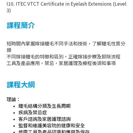
I10. ITEC VTCT Certificate in Eyelash Extensions (Level
3)
課程簡介
短時間內掌握嫁接睫毛不同手法和技術，了解睫毛性質分
類
不同嫁接睫毛的特徵和區別，正確嫁接步驟及卸除流程
工具及產品應用，禁忌，家居護理及療程後須知事項
課程大綱
理論：
睫毛結構分類及生長周期
疾病及禁忌症
客戶諮詢及家居護理諮詢
監督和維護美容院的健康和安全
修甲工具及產品認識和應用及保存