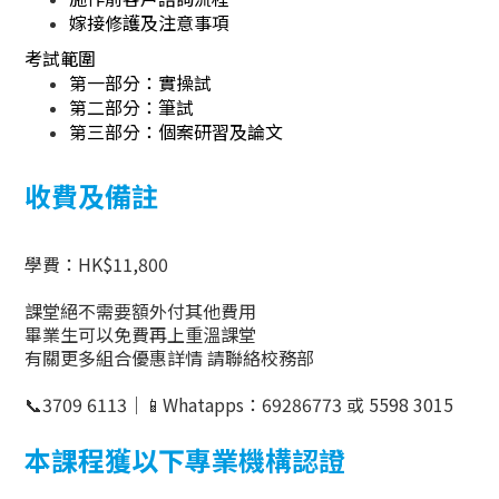
嫁接修護及注意事項
考試範圍
第一部分：實操試
第二部分：筆試
第三部分：個案研習及論文
收費及備註
學費：
HK$11,800
課堂絕不需要額外付其他費用
畢業生可以免費再上重溫課堂
有關更多組合優惠詳情
請聯絡校務部
📞
3709 6113
｜
📱
Whatapps
：
69286773
或
5598 3015
本課程獲以下專業機構認證