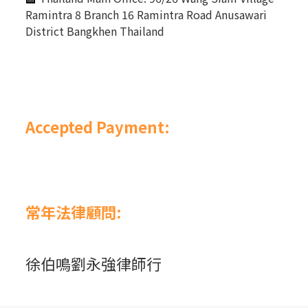
Ramintra 8 Branch 16 Ramintra Road Anusawari
District Bangkhen Thailand
Accepted Payment:
常年法律顧問:
徐伯鳴劉永強律師行