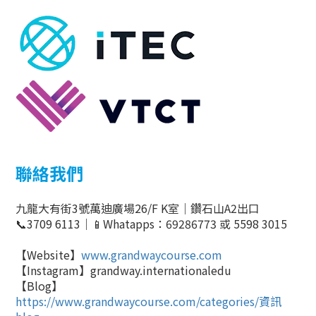
聯絡我們
九龍大有街
3
號萬迪廣場26
/F K室
｜鑽石山
A2
出口
📞
3709 6113
｜
📱
Whatapps
：
69286773
或
5598 3015
【
Website
】
www.grandwaycourse.com
【
Instagram
】
grandway.internationaledu
【
Blog
】
https://www.grandwaycourse.com/categories/
資訊