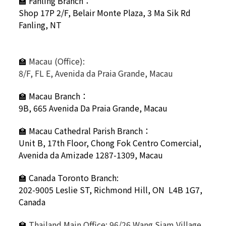
🏫
Fanling Branch
：
Shop 17P 2/F, Belair Monte Plaza, 3 Ma Sik Rd
Fanling, NT
🏫
Macau (Office):
8/F, FL E, Avenida da Praia Grande, Macau
🏫
Macau Branch：
9B, 665 Avenida Da Praia Grande, Macau
🏫
Macau Cathedral Parish Branch：
Unit B, 17th Floor, Chong Fok Centro Comercial,
Avenida da Amizade 1287-1309, Macau
🏫 Canada Toronto Branch:
202-9005 Leslie ST,
Richmond Hill, ON L4B 1G7,
Canada
🏫
Thailand Main Office: 96/26 Wang Siam Village