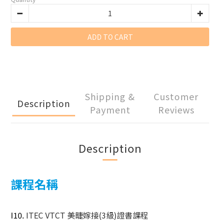
ADD TO CART
Shipping &
Customer
Description
Payment
Reviews
Description
課程名稱
I10.
ITEC VTCT
美睫嫁接
(3
級
)證書
課程